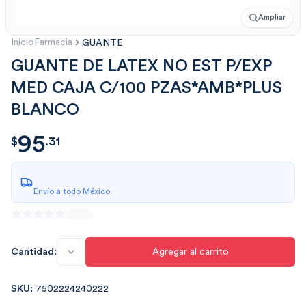
Ampliar
Inicio
Farmacia
GUANTE
GUANTE DE LATEX NO EST P/EXP
MED CAJA C/100 PZAS*AMB*PLUS
BLANCO
95
$
95.31
$
.
31
Envío a todo México
Cantidad:
Agregar al carrito
SKU:
7502224240222