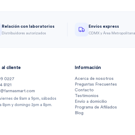
Relación con laboratorios
Envíos express
Distribuidores autorizados
CDMX y Área Metropolitan
al cliente
Información
Acerca de nosotros
09 0227
Preguntas Frecuentes
14 8121
Contacto
s@farmasmart.com
Testimonios
 viernes de 8am a 9pm, sábados
Envío a domicilio
a 8pm y domingo 2pm a 8pm.
Programa de Afiliados
Blog