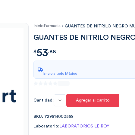
Inicio
Farmacia
GUANTES DE NITRILO NEGRO M
GUANTES DE NITRILO NEGR
53
$
53.886988
$
.
88
Envío a todo México
Cantidad:
Agregar al carrito
SKU:
729514000558
Laboratorio:
LABORATORIOS LE ROY