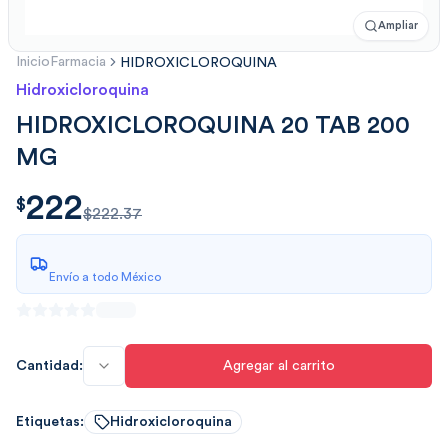
Ampliar
Inicio
Farmacia
HIDROXICLOROQUINA
Hidroxicloroquina
HIDROXICLOROQUINA 20 TAB 200
MG
222
$
222.00
$
$222.37
Envío a todo México
Cantidad:
Agregar al carrito
Etiquetas:
Hidroxicloroquina