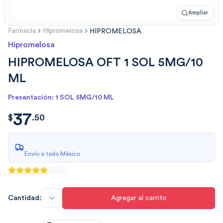
Ampliar
Farmacia
Hipromelosa
HIPROMELOSA
Hipromelosa
HIPROMELOSA OFT 1 SOL 5MG/10
ML
Presentación: 1 SOL 5MG/10 ML
37
$
37.50
$
.
50
Envío a todo México
Cantidad:
Agregar al carrito