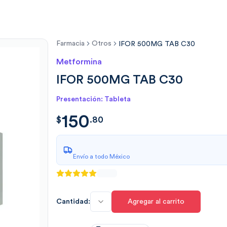
Farmacia
Otros
IFOR 500MG TAB C30
Metformina
IFOR 500MG TAB C30
Presentación: Tableta
150
$
150.8087
$
.
80
Envío a todo México
Cantidad:
Agregar al carrito