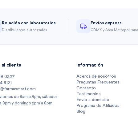
Relación con laboratorios
Envíos express
Distribuidores autorizados
CDMX y Área Metropolitan
al cliente
Información
Acerca de nosotros
09 0227
Preguntas Frecuentes
14 8121
Contacto
s@farmasmart.com
Testimonios
 viernes de 8am a 9pm, sábados
Envío a domicilio
a 8pm y domingo 2pm a 8pm.
Programa de Afiliados
Blog