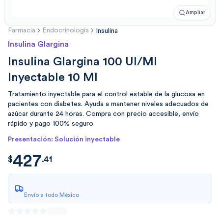
Ampliar
Farmacia
Endocrinología
Insulina
Insulina Glargina
Insulina Glargina 100 UI/ml
Inyectable 10 Ml
Tratamiento inyectable para el control estable de la glucosa en
pacientes con diabetes. Ayuda a mantener niveles adecuados de
azúcar durante 24 horas. Compra con precio accesible, envío
rápido y pago 100% seguro.
Presentación: Solución inyectable
427
$
427.4100
$
.
41
Envío a todo México