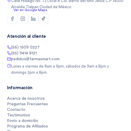
Calle Hidalgo No. 72 Local B Col. Barrio del niño Jesus C.P 14000
Alcaldia Tlalpan Ciudad de México
Ver en Google Maps
Atención al cliente
(56) 1509 0227
(55) 9414 8121
pedidos@farmasmart.com
Lunes a viernes de 8am a 9pm, sábados de 9am a 8pm y
domingo 2pm a 8pm.
Información
Acerca de nosotros
Preguntas Frecuentes
Contacto
Testimonios
Envío a domicilio
Programa de Afiliados