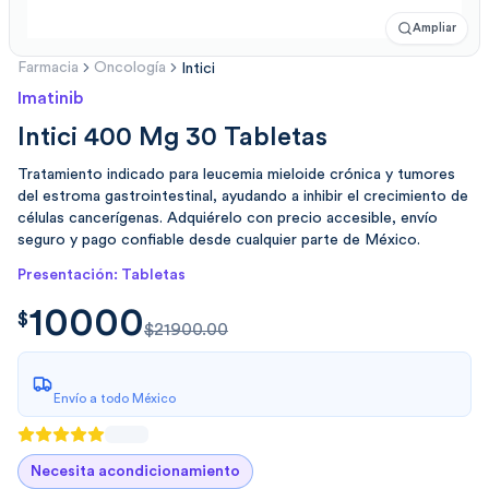
Ampliar
Farmacia
Oncología
Intici
Imatinib
Intici 400 Mg 30 Tabletas
Tratamiento indicado para leucemia mieloide crónica y tumores
del estroma gastrointestinal, ayudando a inhibir el crecimiento de
células cancerígenas. Adquiérelo con precio accesible, envío
seguro y pago confiable desde cualquier parte de México.
Presentación: Tabletas
10000
$
10000.00
$
$21900.00
Envío a todo México
Necesita acondicionamiento