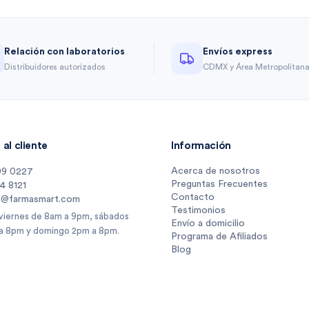
Relación con laboratorios
Envíos express
Distribuidores autorizados
CDMX y Área Metropolitan
al cliente
Información
Acerca de nosotros
09 0227
Preguntas Frecuentes
14 8121
Contacto
s@farmasmart.com
Testimonios
 viernes de 8am a 9pm, sábados
Envío a domicilio
a 8pm y domingo 2pm a 8pm.
Programa de Afiliados
Blog