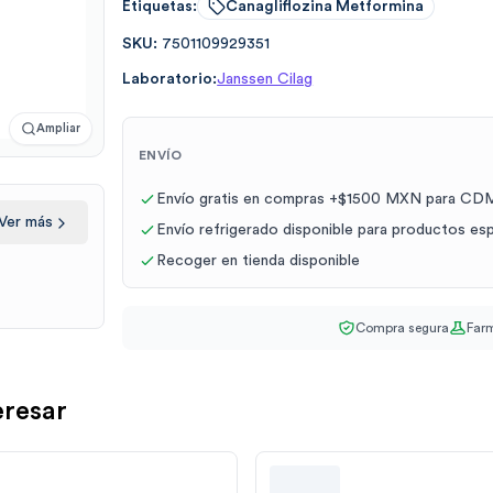
Etiquetas:
Canagliflozina Metformina
SKU:
7501109929351
Laboratorio:
Janssen Cilag
Ampliar
ENVÍO
Envío gratis en compras +$1500 MXN para CDM
Ver más
Envío refrigerado disponible para productos es
Recoger en tienda disponible
Compra segura
Farm
eresar