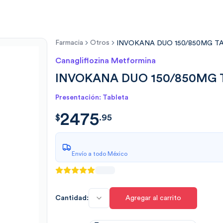
Farmacia
Otros
INVOKANA DUO 150/850MG T
Canagliflozina Metformina
INVOKANA DUO 150/850MG 
Presentación: Tableta
2475
$
2475.9546
$
.
95
Envío a todo México
Cantidad:
Agregar al carrito