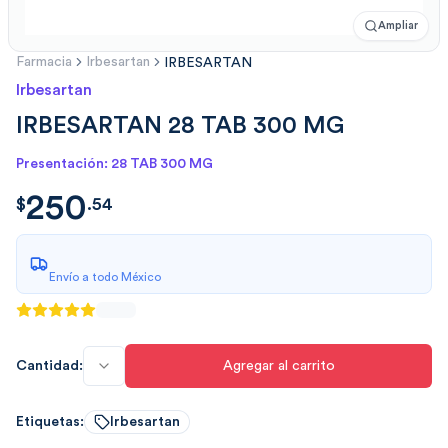
Ampliar
Farmacia
Irbesartan
IRBESARTAN
Irbesartan
IRBESARTAN 28 TAB 300 MG
Presentación: 28 TAB 300 MG
250
$
250.5450
$
.
54
Envío a todo México
Cantidad:
Agregar al carrito
Etiquetas:
Irbesartan