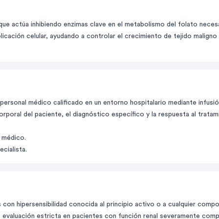
e actúa inhibiendo enzimas clave en el metabolismo del folato necesar
licación celular, ayudando a controlar el crecimiento de tejido malig
rsonal médico calificado en un entorno hospitalario mediante infusió
rporal del paciente, el diagnóstico específico y la respuesta al tratam
u médico.
cialista.
con hipersensibilidad conocida al principio activo o a cualquier comp
ere evaluación estricta en pacientes con función renal severamente com