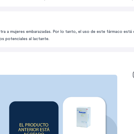
tra a mujeres embarazadas. Por lo tanto, el uso de este fármaco está 
gos potenciales al lactante.
 presentar efectos adversos que deben ser monitoreados constantemen
mielosupresión).