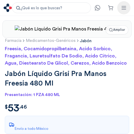
¿Qué es lo que buscas?
Ampliar
Farmacia
Medicamentos-Genéricos
Jabón
Freesia, Cocamidopropilbetaina, Acido Sorbico,
Fragancia, Lauretsulfato De Sodio, Acido Citrico,
Agua, Diestearato De Glicol, Cerezos, Acido Benzoico
Jabón Líquido Grisi Pra Manos
Freesia 480 Ml
Presentación: 1 PZA 480 ML
53
$
53.467532
$
.
46
Envío a todo México