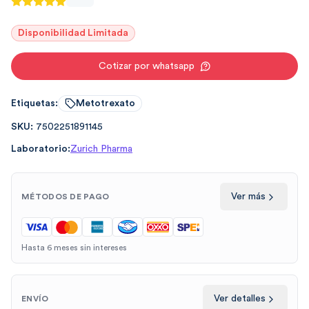
Disponibilidad Limitada
Cotizar por whatsapp
Etiquetas:
Metotrexato
SKU:
7502251891145
Laboratorio:
Zurich Pharma
Ver más
MÉTODOS DE PAGO
Hasta 6 meses sin intereses
Ver detalles
ENVÍO