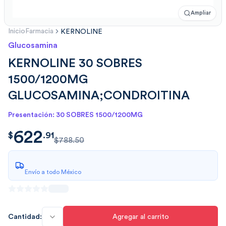
Ampliar
Inicio
Farmacia
KERNOLINE
Glucosamina
KERNOLINE 30 SOBRES
1500/1200MG
GLUCOSAMINA;CONDROITINA
Presentación: 30 SOBRES 1500/1200MG
622
$
622.9125
$
.
91
$788.50
Envío a todo México
Cantidad:
Agregar al carrito