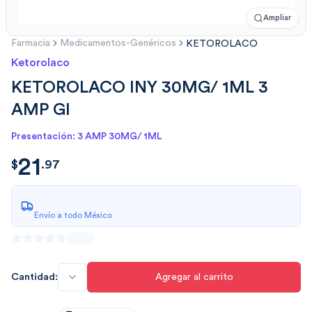
Ampliar
Farmacia
Medicamentos-Genéricos
KETOROLACO
Ketorolaco
KETOROLACO INY 30MG/ 1ML 3
AMP GI
Presentación: 3 AMP 30MG/ 1ML
21
$
21.970795454545434
$
.
97
Envío a todo México
Cantidad:
Agregar al carrito