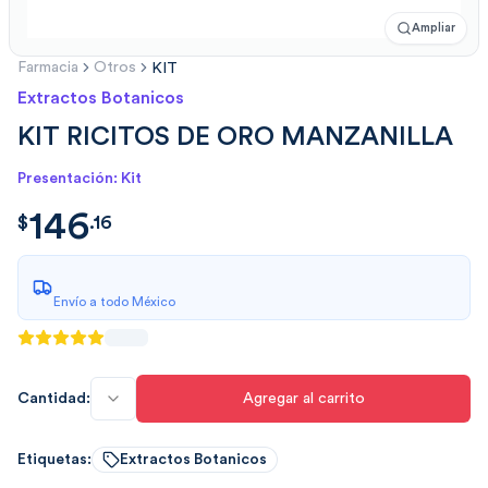
Ampliar
Farmacia
Otros
KIT
Extractos Botanicos
KIT RICITOS DE ORO MANZANILLA
Presentación: Kit
146
$
146.164872
$
.
16
Envío a todo México
Cantidad:
Agregar al carrito
Etiquetas:
Extractos Botanicos