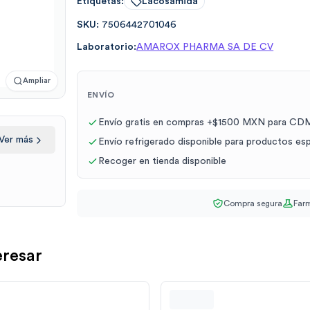
Etiquetas:
Lacosamida
SKU:
7506442701046
Laboratorio:
AMAROX PHARMA SA DE CV
Ampliar
ENVÍO
Envío gratis en compras +$1500 MXN para CDM
Ver más
Envío refrigerado disponible para productos es
Recoger en tienda disponible
Compra segura
Farm
eresar