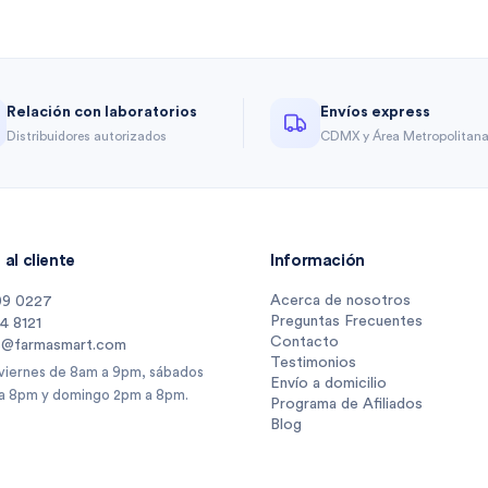
Relación con laboratorios
Envíos express
Distribuidores autorizados
CDMX y Área Metropolitan
al cliente
Información
Acerca de nosotros
09 0227
Preguntas Frecuentes
14 8121
Contacto
s@farmasmart.com
Testimonios
 viernes de 8am a 9pm, sábados
Envío a domicilio
a 8pm y domingo 2pm a 8pm.
Programa de Afiliados
Blog