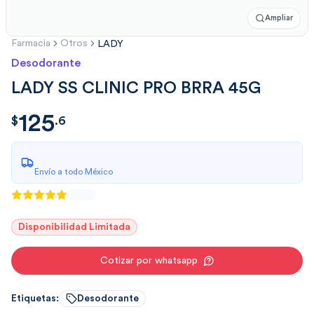
Ampliar
Farmacia
Otros
LADY
Desodorante
LADY SS CLINIC PRO BRRA 45G
125
$
125.6
$
.
6
Envío a todo México
Disponibilidad Limitada
Cotizar por whatsapp
Etiquetas:
Desodorante