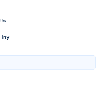
l Iny
 Iny