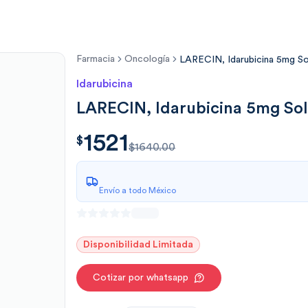
Farmacia
Oncología
LARECIN, Idarubicina 5mg So
Idarubicina
LARECIN, Idarubicina 5mg Sol
1521
$
1521.00
$
$1640.00
Envío a todo México
Disponibilidad Limitada
Cotizar por whatsapp