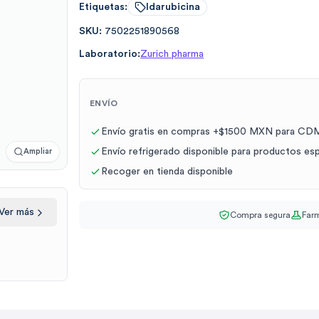
Etiquetas:
Idarubicina
SKU:
7502251890568
Laboratorio:
Zurich pharma
ENVÍO
Envío gratis en compras +$1500 MXN para CDM
Envío refrigerado disponible para productos es
Ampliar
Recoger en tienda disponible
Ver más
Compra segura
Farm