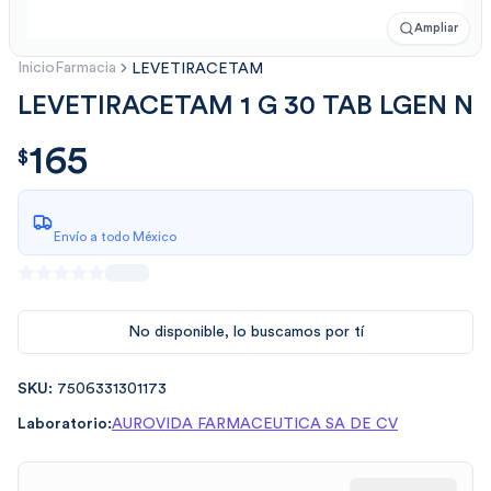
Ampliar
Inicio
Farmacia
LEVETIRACETAM
LEVETIRACETAM 1 G 30 TAB LGEN N
165
$
165.00
$
Envío a todo México
No disponible, lo buscamos por tí
SKU:
7506331301173
Laboratorio:
AUROVIDA FARMACEUTICA SA DE CV