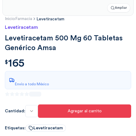
Ampliar
Inicio
Farmacia
Levetiracetam
Levetiracetam
Levetiracetam 500 Mg 60 Tabletas
Genérico Amsa
165
$
165.00
$
Envío a todo México
Cantidad:
Agregar al carrito
Etiquetas:
Levetiracetam