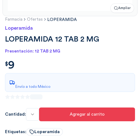
Ampliar
Farmacia
Ofertas
LOPERAMIDA
Loperamida
LOPERAMIDA 12 TAB 2 MG
Presentación: 12 TAB 2 MG
9
$
9.00
$
Envío a todo México
Cantidad:
Agregar al carrito
Etiquetas:
Loperamida