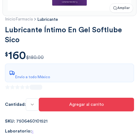
Ampliar
Inicio
Farmacia
Lubricante
Lubricante Íntimo En Gel Softlube
Sico
160
$
160.00
$
$180.00
Envío a todo México
Cantidad:
Agregar al carrito
SKU:
7506460101521
Laboratorio:
-