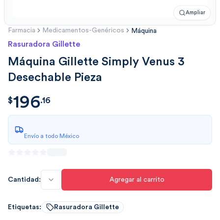
Ampliar
Farmacia
Medicamentos-Genéricos
Máquina
Rasuradora Gillette
Máquina Gillette Simply Venus 3
Desechable Pieza
196
$
196.168
$
.
16
Envío a todo México
Cantidad:
Agregar al carrito
Etiquetas:
Rasuradora Gillette