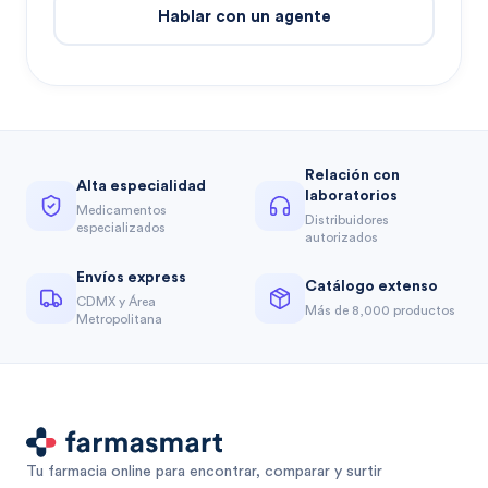
Hablar con un agente
Relación con
Alta especialidad
laboratorios
Medicamentos
Distribuidores
especializados
autorizados
Envíos express
Catálogo extenso
CDMX y Área
Más de 8,000 productos
Metropolitana
Tu farmacia online para encontrar, comparar y surtir