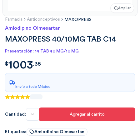
Ampliar
Farmacia
Anticonceptivos
MAXOPRESS
Amlodipino Olmesartan
MAXOPRESS 40/10MG TAB C14
Presentación: 14 TAB 40 MG/10 MG
1003
$
1003.352
$
.
35
Envío a todo México
Cantidad:
Agregar al carrito
Etiquetas:
Amlodipino Olmesartan