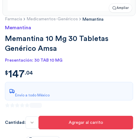
Ampliar
Farmacia
Medicamentos-Genéricos
Memantina
Memantina
Memantina 10 Mg 30 Tabletas
Genérico Amsa
Presentación: 30 TAB 10 MG
147
$
147.04
$
.
04
Envío a todo México
Cantidad:
Agregar al carrito