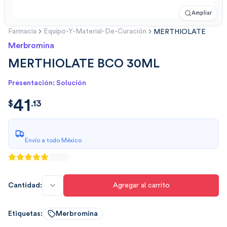
Ampliar
Farmacia
Equipo-Y-Material-De-Curación
MERTHIOLATE
Merbromina
MERTHIOLATE BCO 30ML
Presentación: Solución
41
$
41.1366
$
.
13
Envío a todo México
Cantidad:
Agregar al carrito
Etiquetas:
Merbromina