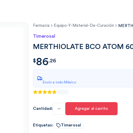
Farmacia
Equipo-Y-Material-De-Curación
MERTH
Timerosal
MERTHIOLATE BCO ATOM 6
86
$
86.2692
$
.
26
Envío a todo México
Cantidad:
Agregar al carrito
Etiquetas:
Timerosal