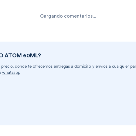
Cargando comentarios...
O ATOM 60ML
?
recio, donde te ofrecemos entregas a domicilio y envíos a cualquier part
e
whatsapp