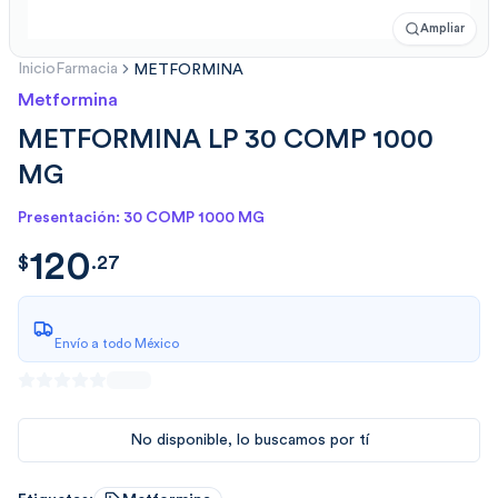
Ampliar
Inicio
Farmacia
METFORMINA
Metformina
METFORMINA LP 30 COMP 1000
MG
Presentación: 30 COMP 1000 MG
120
$
120.27
$
.
27
Envío a todo México
No disponible, lo buscamos por tí