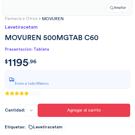
Ampliar
Farmacia
Otros
MOVUREN
Levetiracetam
MOVUREN 500MGTAB C60
Presentación: Tableta
1195
$
1195.9626
$
.
96
Envío a todo México
Cantidad:
Agregar al carrito
Etiquetas:
Levetiracetam