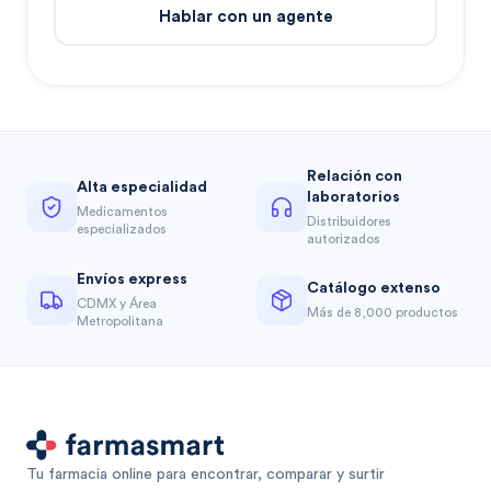
Hablar con un agente
Relación con
Alta especialidad
laboratorios
Medicamentos
Distribuidores
especializados
autorizados
Envíos express
Catálogo extenso
CDMX y Área
Más de 8,000 productos
Metropolitana
Tu farmacia online para encontrar, comparar y surtir