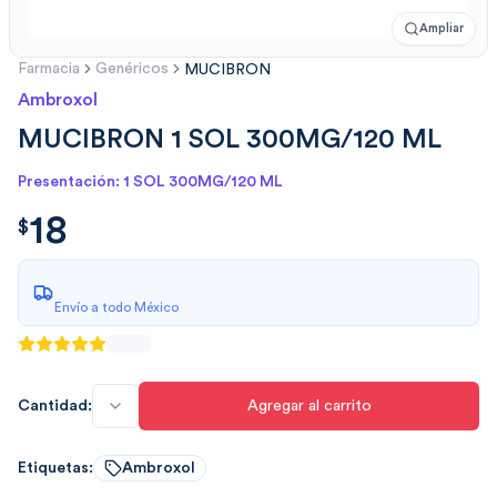
Ampliar
Farmacia
Genéricos
MUCIBRON
Ambroxol
MUCIBRON 1 SOL 300MG/120 ML
Presentación: 1 SOL 300MG/120 ML
18
$
18.00
$
Envío a todo México
Cantidad:
Agregar al carrito
Etiquetas:
Ambroxol