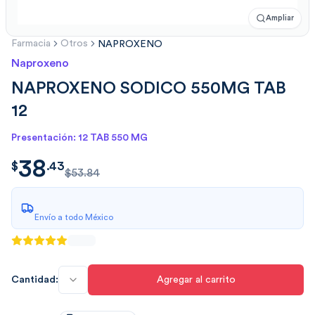
Ampliar
Farmacia
Otros
NAPROXENO
Naproxeno
NAPROXENO SODICO 550MG TAB
12
Presentación: 12 TAB 550 MG
38
$
38.4300
$
.
43
$53.84
Envío a todo México
Cantidad:
Agregar al carrito