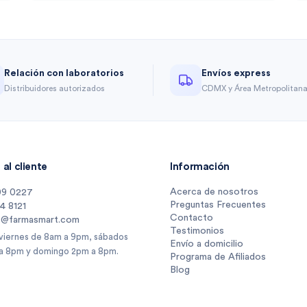
Relación con laboratorios
Envíos express
Distribuidores autorizados
CDMX y Área Metropolitan
al cliente
Información
Acerca de nosotros
09 0227
Preguntas Frecuentes
14 8121
Contacto
s@farmasmart.com
Testimonios
 viernes de 8am a 9pm, sábados
Envío a domicilio
a 8pm y domingo 2pm a 8pm.
Programa de Afiliados
Blog