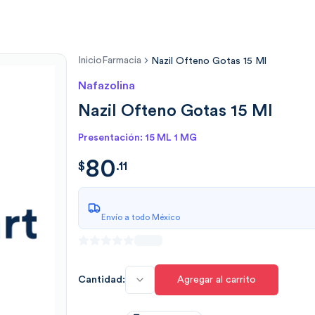
Inicio
Farmacia
Nazil Ofteno Gotas 15 Ml
Nafazolina
Nazil Ofteno Gotas 15 Ml
Presentación: 15 ML 1 MG
80
$
80.117
$
.
11
Envío a todo México
Cantidad:
Agregar al carrito