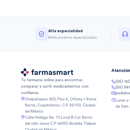
Alta especialidad
Medicamentos especializados
Atención 
Tu farmacia online para encontrar,
(56) 15
comparar y surtir medicamentos con
(55) 94
confianza.
pedido
Chapultepec 360, Piso 6, Oficina 1. Roma
Lunes a
Norte, Cuauhtémoc, C.P. 06700, Ciudad
de 9am 
de México.
Calle Hidalgo No. 72 Local B Col. Barrio
del niño Jesus C.P 14000 Alcaldia Tlalpan
Ciudad de México