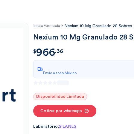
Inicio
Farmacia
Nexium 10 Mg Granulado 28 Sobres
Nexium 10 Mg Granulado 28 S
966
$
966.36
$
.
36
Envío a todo México
Disponibilidad Limitada
Cotizar por whatsapp
Laboratorio:
SILANES