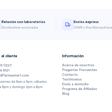
Relación con laboratorios
Envíos express
Distribuidores autorizados
CDMX y Área Metropolitan
al cliente
Información
Acerca de nosotros
09 0227
Preguntas Frecuentes
14 8121
Contacto
s@farmasmart.com
Testimonios
 viernes de 8am a 9pm, sábados
Envío a domicilio
a 8pm y domingo 2pm a 8pm.
Programa de Afiliados
Blog