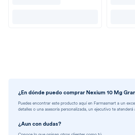
¿En dónde puedo comprar
Nexium 10 Mg Gran
Puedes encontrar
este producto
aquí en Farmasmart a un excele
detalles o una asesoría personalizada, un ejecutivo te atenderá 
¿Aun con dudas?
Conoce lo que opinan otros clientes como tú