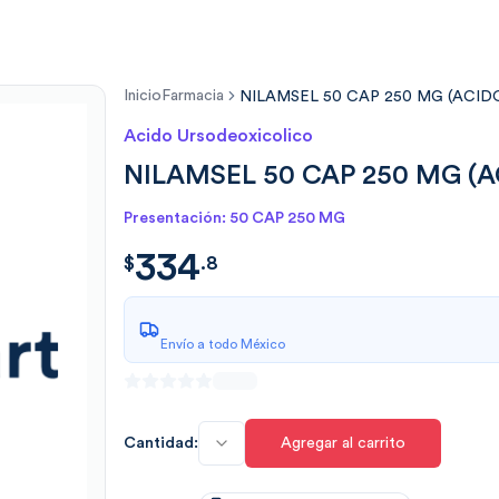
Inicio
Farmacia
NILAMSEL 50 CAP 250 MG (ACI
Acido Ursodeoxicolico
NILAMSEL 50 CAP 250 MG (
Presentación: 50 CAP 250 MG
334
$
334.8
$
.
8
Envío a todo México
Cantidad:
Agregar al carrito