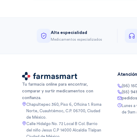
Alta especialidad
Medicamentos especializados
Atención 
Tu farmacia online para encontrar,
(56) 15
comparar y surtir medicamentos con
(55) 94
confianza.
pedido
Chapultepec 360, Piso 6, Oficina 1. Roma
Lunes a
Norte, Cuauhtémoc, C.P. 06700, Ciudad
de 9am 
de México.
Calle Hidalgo No. 72 Local B Col. Barrio
del niño Jesus C.P 14000 Alcaldia Tlalpan
Ciudad de México