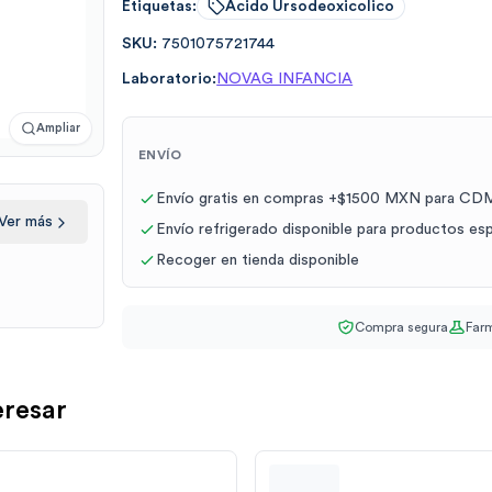
Etiquetas:
Acido Ursodeoxicolico
SKU:
7501075721744
Laboratorio:
NOVAG INFANCIA
Ampliar
ENVÍO
Envío gratis en compras +$1500 MXN para CDM
Ver más
Envío refrigerado disponible para productos es
Recoger en tienda disponible
Compra segura
Farm
eresar