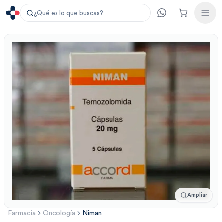
¿Qué es lo que buscas?
Ampliar
Farmacia
Oncología
Niman