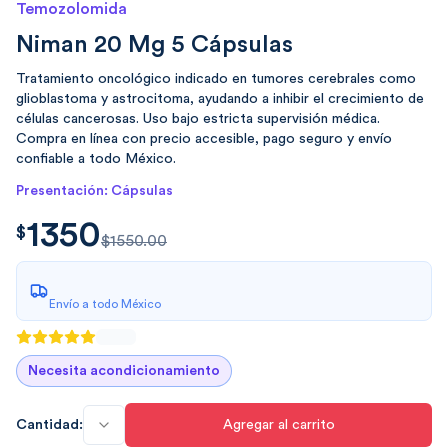
Temozolomida
Niman 20 Mg 5 Cápsulas
Tratamiento oncológico indicado en tumores cerebrales como
glioblastoma y astrocitoma, ayudando a inhibir el crecimiento de
células cancerosas. Uso bajo estricta supervisión médica.
Compra en línea con precio accesible, pago seguro y envío
confiable a todo México.
Presentación: Cápsulas
1350
$
1350.00
$
$1550.00
Envío a todo México
Necesita acondicionamiento
Cantidad:
Agregar al carrito