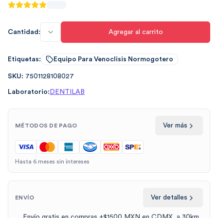
Cantidad:
Agregar al carrito
Etiquetas:
Equipo Para Venoclisis Normogotero
SKU:
7501128108027
Laboratorio:
DENTILAB
Ver más
MÉTODOS DE PAGO
Hasta 6 meses sin intereses
Ver detalles
ENVÍO
Envío gratis en compras +$1500 MXN en CDMX, a 30km