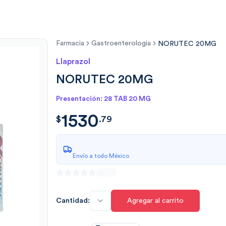
Farmacia
Gastroenterologia
NORUTEC 20MG
Llaprazol
NORUTEC 20MG
Presentación: 28 TAB 20 MG
1530
$
1530.7997
$
.
79
Envío a todo México
Cantidad:
Agregar al carrito