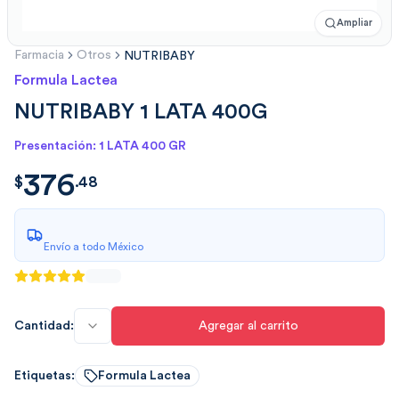
Ampliar
Farmacia
Otros
NUTRIBABY
Formula Lactea
NUTRIBABY 1 LATA 400G
Presentación: 1 LATA 400 GR
376
$
376.48
$
.
48
Envío a todo México
Cantidad:
Agregar al carrito
Etiquetas:
Formula Lactea