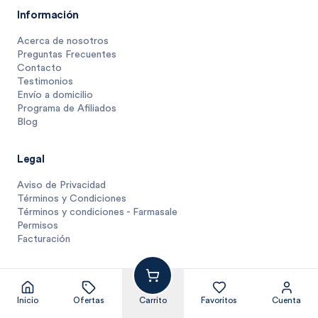
Información
Acerca de nosotros
Preguntas Frecuentes
Contacto
Testimonios
Envío a domicilio
Programa de Afiliados
Blog
Legal
Aviso de Privacidad
Términos y Condiciones
Términos y condiciones - Farmasale
Permisos
Facturación
799
$
1 unidad
$
799
Inicio
Ofertas
Carrito
Favoritos
Cuenta
© Farmasmart 2025
Pagos protegidos y compra segura
Agregar