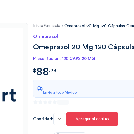
Inicio
Farmacia
Omeprazol 20 Mg 120 Cápsulas Gené
Omeprazol
Omeprazol 20 Mg 120 Cápsula
Presentación: 120 CAPS 20 MG
88
$
88.23
$
.
23
Envío a todo México
Cantidad:
Agregar al carrito