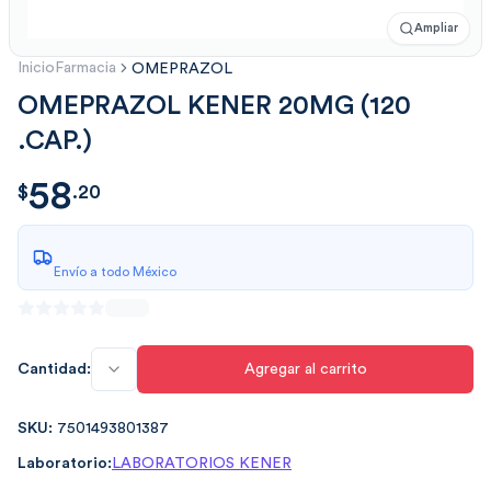
Ampliar
Inicio
Farmacia
OMEPRAZOL
OMEPRAZOL KENER 20MG (120
.CAP.)
58
$
58.20
$
.
20
Envío a todo México
Cantidad:
Agregar al carrito
SKU:
7501493801387
Laboratorio:
LABORATORIOS KENER