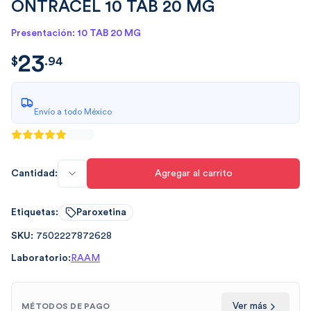
ONTRACEL 10 TAB 20 MG
Presentación: 10 TAB 20 MG
23
$
23.94
$
.
94
Envío a todo México
Cantidad:
Agregar al carrito
Etiquetas:
Paroxetina
SKU:
7502227872628
Laboratorio:
RAAM
Ver más
MÉTODOS DE PAGO