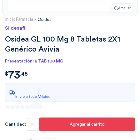
Ampliar
Inicio
Farmacia
Osidea
Sildenafil
Osidea GL 100 Mg 8 Tabletas 2X1
Genérico Avivia
Presentación: 8 TAB 100 MG
73
$
73.45
$
.
45
Envío a todo México
Cantidad:
Agregar al carrito