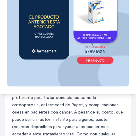
Oxfon Laboratorio Accord, 1 Caja, 1 Frasco(s) ámpula,
4/5 mg/ml.
Prisha Laboratorio Hetero 1 frasco ámpula 4mg/5ml
Cenozoic Laboratorio PiSA caja frasco ámpula 4mg/5ml.
Zolnic Laboratorio Liomont, Caja 1 Frasco 4mg/5ml.
Spagnosan Laboratorio Valeant 1 Frasco liofilizado, 1
ampolleta diluyente 4mg/5ml.
Conclusión
El Oxfon 4 mg Ácido Zoledrónico representa una
herramienta vital en el manejo de enfermedades óseas,
ofreciendo esperanza y alivio a muchos pacientes. Su
mecanismo de acción específico, que se enfoca en
reducir la resorción ósea, lo convierte en una opción
preferente para tratar condiciones como la
osteoporosis, enfermedad de Paget, y complicaciones
óseas en pacientes con cáncer. A pesar de su costo, que
puede ser un factor limitante para algunos, existen
recursos disponibles para ayudar a los pacientes a
acceder a este tratamiento vital. Como con cualquier