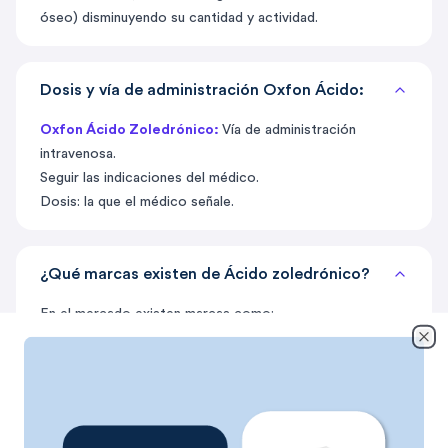
óseo) disminuyendo su cantidad y actividad.
Dosis y vía de administración Oxfon Ácido:
Oxfon Ácido Zoledrónico:
Vía de administración
intravenosa.
Seguir las indicaciones del médico.
Dosis: la que el médico señale.
¿Qué marcas existen de Ácido zoledrónico?
En el mercado existen marcas como:
Zometa laboratorio Novartis
Cl
Leuzotev Laboratorio TEVA, 1 Caja , 1 Frasco(s) ámpula ,
4/5 mg/ml
Lezomiv Laboratorio SYNTHON, 1 Caja, 1 Frasco(s)
ámpula, 4/5 mg/ml