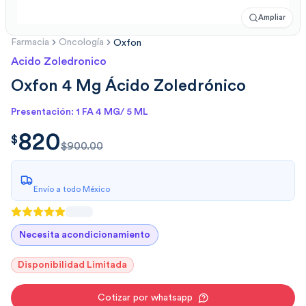
Ampliar
Farmacia
Oncología
Oxfon
Acido Zoledronico
Oxfon 4 Mg Ácido Zoledrónico
Presentación: 1 FA 4 MG/ 5 ML
820
$
820.00
$
$900.00
Envío a todo México
Necesita acondicionamiento
Disponibilidad Limitada
Cotizar por whatsapp