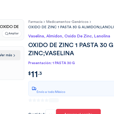
Farmacia
Medicamentos-Genéricos
OXIDO DE ZINC 1 PASTA 30 G ALMIDON;LANOL
Ampliar
Vaselina, Almidon, Oxido De Zinc, Lanolina
OXIDO DE ZINC 1 PASTA 30
ZINC;VASELINA
Ver más
Presentación: 1 PASTA 30 G
11
$
11.3
$
.
3
Envío a todo México