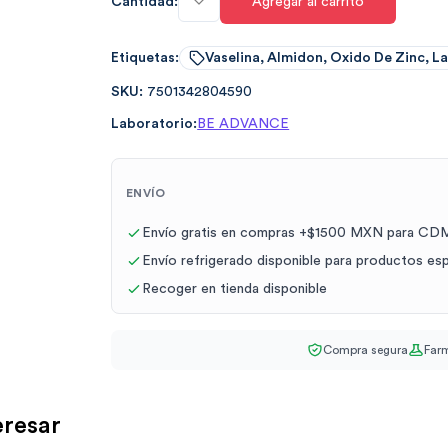
Cantidad:
Agregar al carrito
Etiquetas:
Vaselina, Almidon, Oxido De Zinc, L
SKU:
7501342804590
Laboratorio:
BE ADVANCE
ENVÍO
Envío gratis en compras +$1500 MXN para CDM
Envío refrigerado disponible para productos es
Recoger en tienda disponible
Compra segura
Farm
eresar