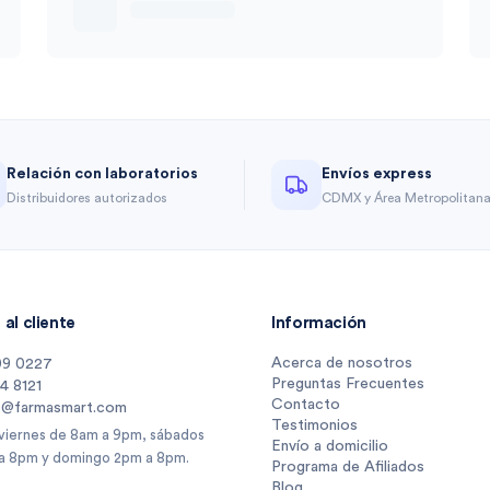
Relación con laboratorios
Envíos express
Distribuidores autorizados
CDMX y Área Metropolitan
al cliente
Información
Acerca de nosotros
09 0227
Preguntas Frecuentes
14 8121
Contacto
s@farmasmart.com
Testimonios
 viernes de 8am a 9pm, sábados
Envío a domicilio
a 8pm y domingo 2pm a 8pm.
Programa de Afiliados
Blog