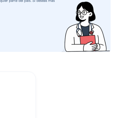
uier parte del país. Si deseas más
?