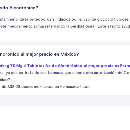
cido Alendrónico?
tratamiento de la osteoporosis inducida por el uso de glucocorticoide
Este medicamento actúa retardando la pérdida ósea . Este efecto ayud
drónico al mejor precio en México?
ivag 70 Mg 4 Tabletas Ácido Alendrónico al mejor precio es Far
za, ya que se trata de una farmacia que cuenta con autorización de Co
ónico?
io de $35.03 pesos mexicanos en Farmasmart.com