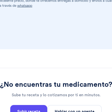
celente precio, donde te ofrecemos entregas a domicilio y envíos a cualq
a través de
whatsapp
¿No encuentras tu medicamento
Sube tu receta y lo cotizamos por ti en minutos.
Subir receta
Hablar con un agente