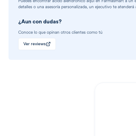
Puedes encontrar
acido alendronico
aquí en Farmasmart a un ex
detalles o una asesoría personalizada, un ejecutivo te atenderá 
¿Aun con dudas?
Conoce lo que opinan otros clientes como tú
Ver reviews