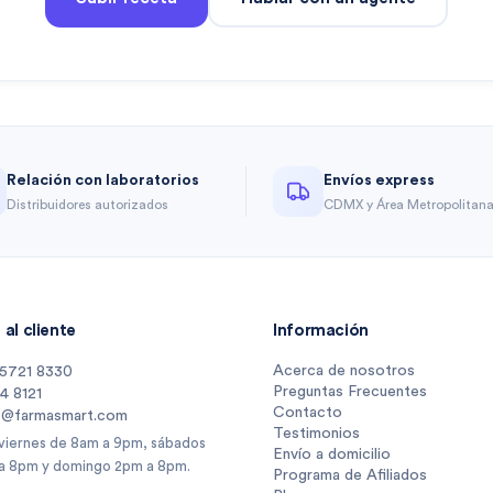
Relación con laboratorios
Envíos express
Distribuidores autorizados
CDMX y Área Metropolitan
al cliente
Información
Acerca de nosotros
 5721 8330
Preguntas Frecuentes
14 8121
Contacto
s@farmasmart.com
Testimonios
 viernes de 8am a 9pm, sábados
Envío a domicilio
a 8pm y domingo 2pm a 8pm.
Programa de Afiliados