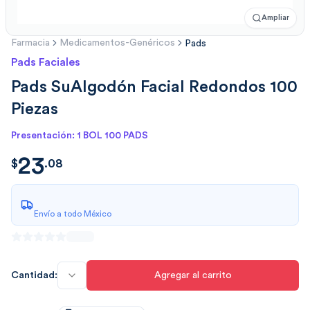
Ampliar
Farmacia
Medicamentos-Genéricos
Pads
Pads Faciales
Pads SuAlgodón Facial Redondos 100
Piezas
Presentación: 1 BOL 100 PADS
23
$
23.08
$
.
08
Envío a todo México
Cantidad:
Agregar al carrito