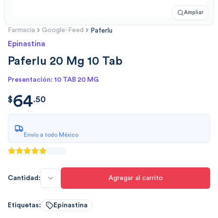
Ampliar
Farmacia
Google-Feed
Paferlu
Epinastina
Paferlu 20 Mg 10 Tab
Presentación: 10 TAB 20 MG
64
$
64.50
$
.
50
Envío a todo México
Cantidad:
Agregar al carrito
Etiquetas:
Epinastina