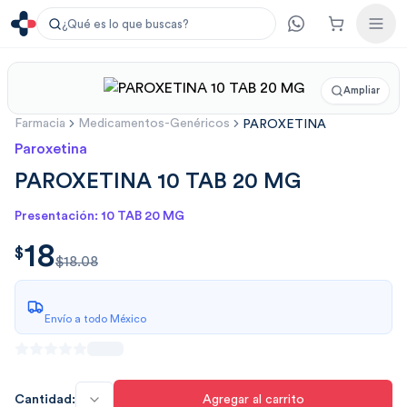
¿Qué es lo que buscas?
Ampliar
Farmacia
Medicamentos-Genéricos
PAROXETINA
Paroxetina
PAROXETINA 10 TAB 20 MG
Presentación: 10 TAB 20 MG
18
$
18.00
$
$18.08
Envío a todo México
Cantidad:
Agregar al carrito