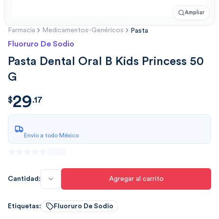
Ampliar
Farmacia
Medicamentos-Genéricos
Pasta
Fluoruro De Sodio
Pasta Dental Oral B Kids Princess 50
G
29
$
29.1766
$
.
17
Envío a todo México
Cantidad:
Agregar al carrito
Etiquetas:
Fluoruro De Sodio